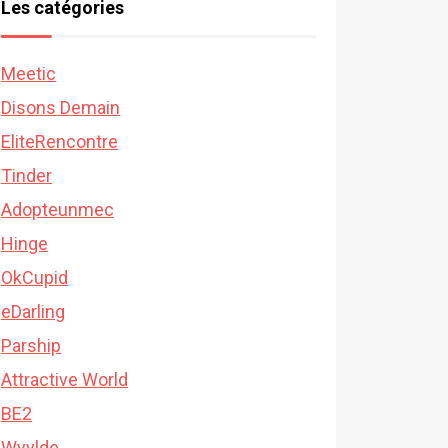
Les catégories
Meetic
Disons Demain
EliteRencontre
Tinder
Adopteunmec
Hinge
OkCupid
eDarling
Parship
Attractive World
BE2
Wyylde