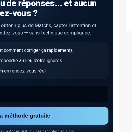
u de réponses... et aucun
ez-vous ?
tenir plus de Matchs, capter l’attention et
endez-vous — sans technique compliquée.
t comment corriger ça rapidement).
pondre au lieu d’être ignorés.
h en rendez-vous réel.
la méthode gratuite
🔒 Accès gratuit • Désinscription en 1 clic