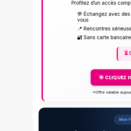
Profitez d’un accès comp
💬 Échangez avec des 
vous
📍 Rencontres sérieuse
🔐 Sans carte bancair
⏳
🎯 CLIQUEZ 
*Offre valable aujou
Mini-f