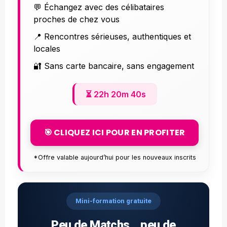
💬 Échangez avec des célibataires
proches de chez vous
📍 Rencontres sérieuses, authentiques et
locales
🔐 Sans carte bancaire, sans engagement
⏳
22h 20m 39s
🎯 CLIQUEZ ICI POUR EN PROFITER
*Offre valable aujourd’hui pour les nouveaux inscrits
Mini-formation gratuite
Peu de Matchs... peu de