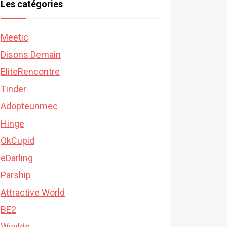
Les catégories
Meetic
Disons Demain
EliteRencontre
Tinder
Adopteunmec
Hinge
OkCupid
eDarling
Parship
Attractive World
BE2
Wyylde