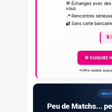
💬 Échangez avec des 
vous
📍 Rencontres sérieuse
🔐 Sans carte bancair
⏳
🎯 CLIQUEZ 
*Offre valable aujou
Mini-f
Peu de Matchs... pe