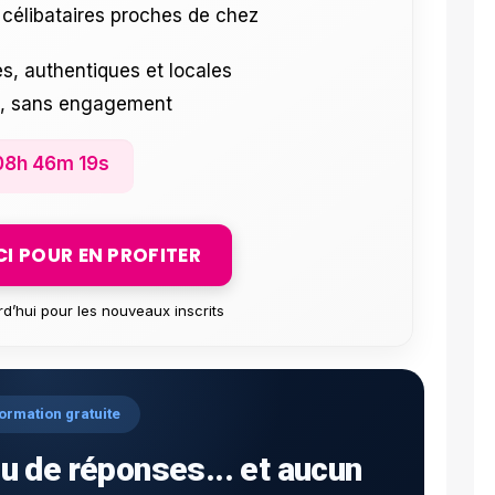
célibataires proches de chez
s, authentiques et locales
e, sans engagement
08h 46m 18s
ICI POUR EN PROFITER
rd’hui pour les nouveaux inscrits
ormation gratuite
u de réponses... et aucun