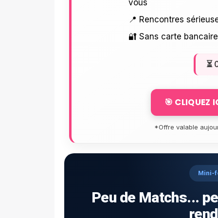
vous
📍 Rencontres sérieuse
🔐 Sans carte bancair
⏳
🎯 CLIQUEZ 
*Offre valable aujou
Mini-f
Peu de Matchs... pe
rend