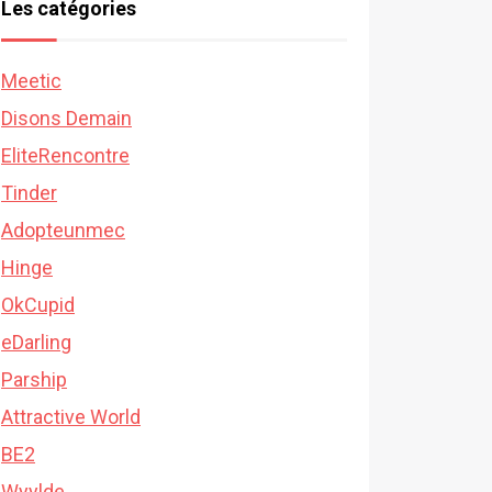
Les catégories
Meetic
Disons Demain
EliteRencontre
Tinder
Adopteunmec
Hinge
OkCupid
eDarling
Parship
Attractive World
BE2
Wyylde