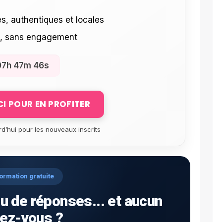
s, authentiques et locales
e, sans engagement
07h 47m 45s
ICI POUR EN PROFITER
rd’hui pour les nouveaux inscrits
ormation gratuite
u de réponses... et aucun
ez-vous ?