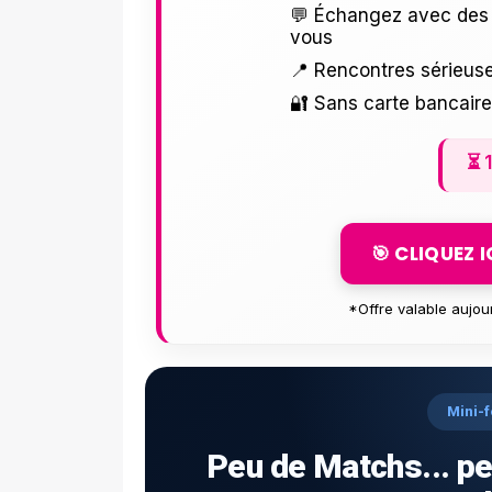
💬 Échangez avec des 
vous
📍 Rencontres sérieuse
🔐 Sans carte bancair
⏳
🎯 CLIQUEZ 
*Offre valable aujou
Mini-f
Peu de Matchs... pe