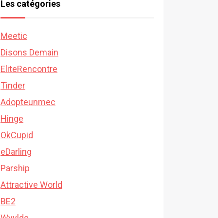
Les catégories
Meetic
Disons Demain
EliteRencontre
Tinder
Adopteunmec
Hinge
OkCupid
eDarling
Parship
Attractive World
BE2
Wyylde