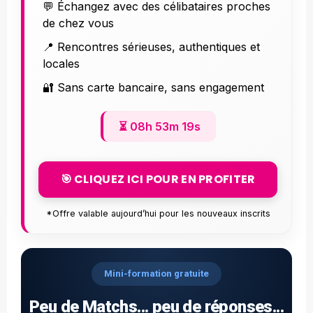
💬 Échangez avec des célibataires proches
de chez vous
📍 Rencontres sérieuses, authentiques et
locales
🔐 Sans carte bancaire, sans engagement
⏳
08h 53m 17s
🎯 CLIQUEZ ICI POUR EN PROFITER
*Offre valable aujourd’hui pour les nouveaux inscrits
Mini-formation gratuite
Peu de Matchs... peu de réponses...