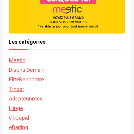
Les catégories
Meetic
Disons Demain
EliteRencontre
Tinder
Adopteunmec
Hinge
OkCupid
eDarling