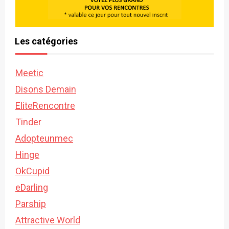
Les catégories
Meetic
Disons Demain
EliteRencontre
Tinder
Adopteunmec
Hinge
OkCupid
eDarling
Parship
Attractive World