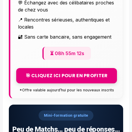
💬 Échangez avec des célibataires proches
de chez vous
📍 Rencontres sérieuses, authentiques et
locales
🔐 Sans carte bancaire, sans engagement
⏳
08h 55m 11s
🎯 CLIQUEZ ICI POUR EN PROFITER
*Offre valable aujourd’hui pour les nouveaux inscrits
Mini-formation gratuite
Peu de Matchs... peu de réponses...