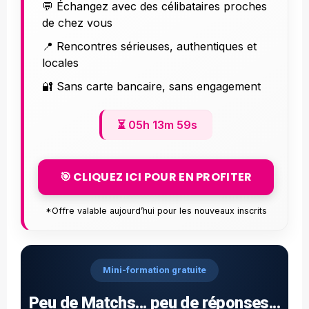
💬 Échangez avec des célibataires proches
de chez vous
📍 Rencontres sérieuses, authentiques et
locales
🔐 Sans carte bancaire, sans engagement
⏳
05h 13m 58s
🎯 CLIQUEZ ICI POUR EN PROFITER
*Offre valable aujourd’hui pour les nouveaux inscrits
Mini-formation gratuite
Peu de Matchs... peu de réponses...