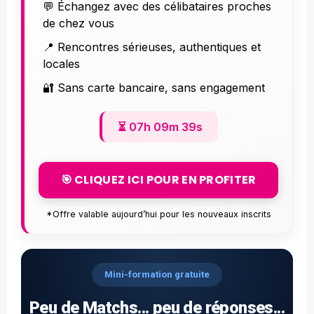
💬 Échangez avec des célibataires proches
de chez vous
📍 Rencontres sérieuses, authentiques et
locales
🔐 Sans carte bancaire, sans engagement
⏳
07h 09m 37s
🎯 CLIQUEZ ICI POUR EN PROFITER
*Offre valable aujourd’hui pour les nouveaux inscrits
Mini-formation gratuite
Peu de Matchs... peu de réponses...