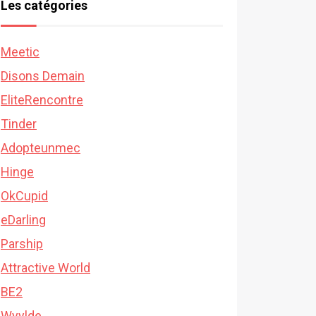
Les catégories
Meetic
Disons Demain
EliteRencontre
Tinder
Adopteunmec
Hinge
OkCupid
eDarling
Parship
Attractive World
BE2
Wyylde