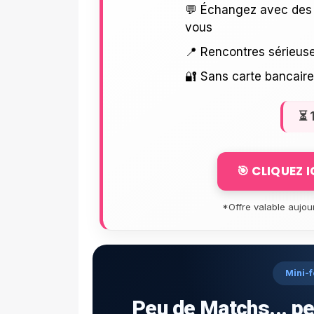
💬 Échangez avec des 
vous
📍 Rencontres sérieuse
🔐 Sans carte bancair
⏳
🎯 CLIQUEZ 
*Offre valable aujou
Mini-f
Peu de Matchs... pe