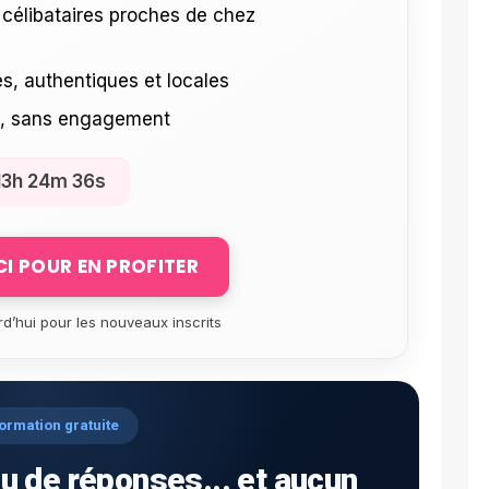
célibataires proches de chez
s, authentiques et locales
e, sans engagement
13h 24m 35s
ICI POUR EN PROFITER
rd’hui pour les nouveaux inscrits
ormation gratuite
u de réponses... et aucun