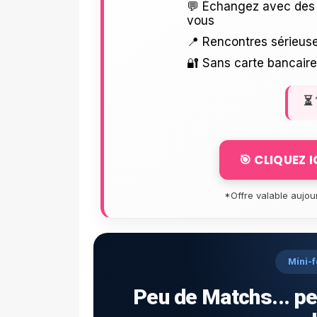
💬 Échangez avec des 
vous
📍 Rencontres sérieuse
🔐 Sans carte bancair
⏳
🎯 CLIQUEZ 
*Offre valable aujou
Mini-f
Peu de Matchs... pe