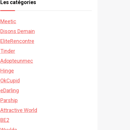
Les catégories
Meetic
Disons Demain
EliteRencontre
Tinder
Adopteunmec
Hinge
OkCupid
eDarling
Parship
Attractive World
BE2
Wyylde