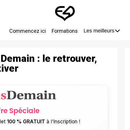
Commencez ici
Formations
Les meilleurs
emain : le retrouver,
tiver
fre Spéciale
let
100 % GRATUIT
à l'inscription !