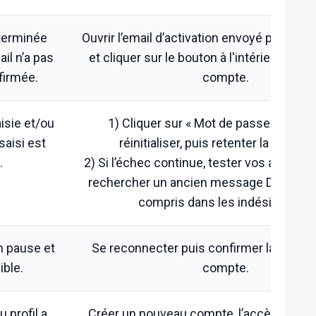
 terminée
Ouvrir l’email d’activation envoyé par Dis
il n’a pas
et cliquer sur le bouton à l'intérieur pour 
firmée.
compte.
isie et/ou
1) Cliquer sur « Mot de passe oublié 
saisi est
réinitialiser, puis retenter la connex
.
2) Si l’échec continue, tester vos adresse
rechercher un ancien message Disons D
compris dans les indésirables).
en pause et
Se reconnecter puis confirmer la réactiv
ible.
compte.
 profil a
Créer un nouveau compte, l’accès à l’anci