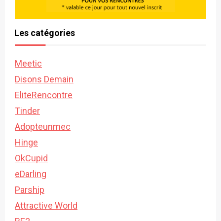
Les catégories
Meetic
Disons Demain
EliteRencontre
Tinder
Adopteunmec
Hinge
OkCupid
eDarling
Parship
Attractive World