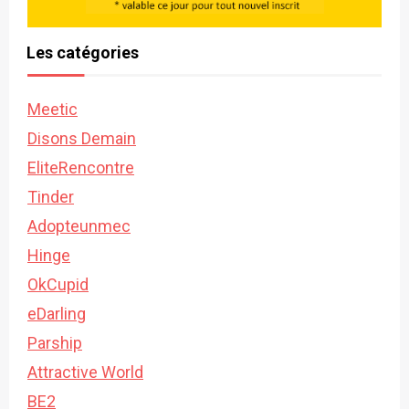
Les catégories
Meetic
Disons Demain
EliteRencontre
Tinder
Adopteunmec
Hinge
OkCupid
eDarling
Parship
Attractive World
BE2