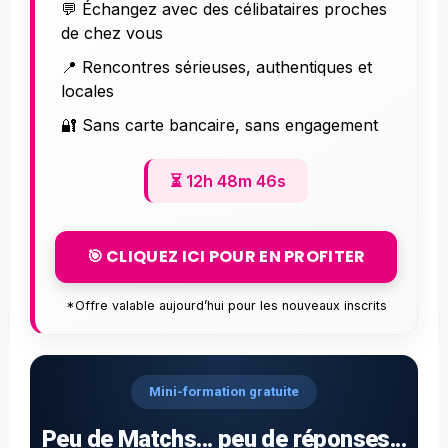
💬 Échangez avec des célibataires proches
de chez vous
📍 Rencontres sérieuses, authentiques et
locales
🔐 Sans carte bancaire, sans engagement
⏳
12h 48m 45s
🎯 CLIQUEZ ICI POUR EN PROFITER
*Offre valable aujourd’hui pour les nouveaux inscrits
Mini-formation gratuite
Peu de Matchs... peu de réponses...