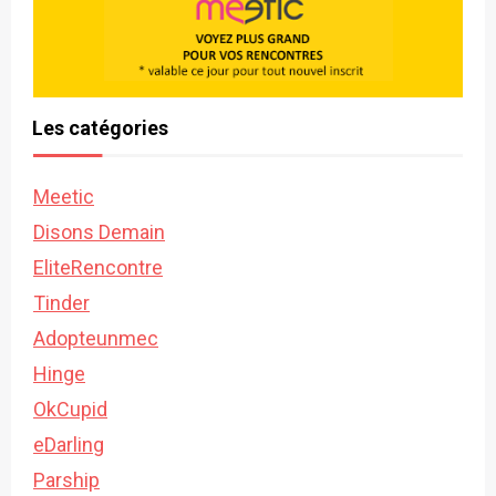
Les catégories
Meetic
Disons Demain
EliteRencontre
Tinder
Adopteunmec
Hinge
OkCupid
eDarling
Parship